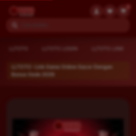
3
Search products
LLTOTO
›
LLTOTO LOGIN
›
LLTOTO LINK
›
LLTOTO : Link Game Online Gacor Dengan
Bonus Gede 2026