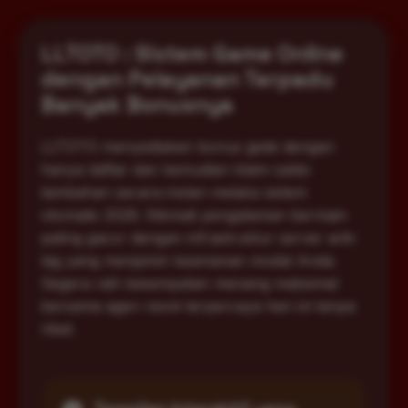
LLTOTO : Sistem Game Online
dengan Pelayanan Terpadu
Banyak Bonusnya
LLTOTO menyediakan bonus gede dengan
hanya daftar dan kemudian klaim saldo
tambahan secara instan melalui sistem
otomatis 2026. Nikmati pengalaman bermain
paling gacor dengan infrastruktur server anti-
lag yang menjamin keamanan modal Anda.
Segera raih kesempatan menang maksimal
bersama agen resmi terpercaya hari ini tanpa
ribet.