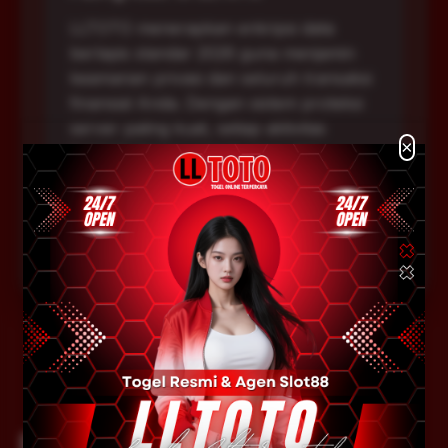
LLTOTO menerapkan enkripsi data
berlapis standar 2026 guna menjamin
keamanan privasi dan seluruh transaksi
finansial Anda. Dengan sistem proteksi
server paling kuat, setiap aktivitas
×
bermain terasa sangat aman dan
terlindungi dari ancaman siber yang
merugikan.
Pertanyaan Umum