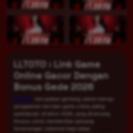
LLTOTO : Link Game
Online Gacor Dengan
Bonus Gede 2026
LLTOTO
merupakan gerbang utama menuju
pengalaman bermain game online paling
spektakuler di tahun 2026, yang dirancang
khusus untuk memberikan peluang
kemenangan maksimal bagi setiap