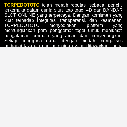
TORPEDOTOTO
telah meraih reputasi sebagai peneliti
terkemuka dalam dunia situs toto togel 4D dan BANDAR
SLOT ONLINE yang terpercaya. Dengan komitmen yang
kuat terhadap integritas, transparansi, dan keamanan,
TORPEDOTOTO menyediakan platform yang
memungkinkan para penggemar togel untuk menikmati
pengalaman bermain yang aman dan menyenangkan.
Setiap pengguna dapat dengan mudah mengakses
berbagai layanan dan permainan yang ditawarkan, tanpa
khawatir akan masalah teknis atau isu keamanan yang
sering kali mengganggu pengalaman bermain di platform
lain.
Di TORPEDOTOTO, keunggulan utama terletak pada
penyediaan informasi dan data akurat mengenai
Toto
Togel 4D
yang sangat dibutuhkan pemain. Tim ahli di
TORPEDOTOTO
melakukan analisis mendalam
berdasarkan data dan statistik untuk memberikan prediksi
yang bermanfaat bagi pemain, sehingga mereka dapat
merencanakan strategi taruhan dengan lebih baik. Hasil
yang diperoleh dari setiap undian disajikan secara real-
time dan dapat diakses kapan saja, membantu pemain
selalu mendapatkan informasi terbaru yang diperlukan
untuk memasang taruhan dengan percaya diri dan tepat.