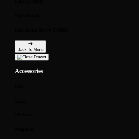
Kids T-Shirts
Kids Hoodie
Kids Long Sleeve T-Shirt
Back To Menu
Accessories
Hats
New!
Stickers
Magnets