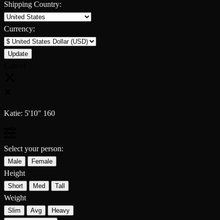
Shipping Country:
Currency:
Cancel
Katie:
5'10"
160
Select your person:
Male
Female
Height
Short
Med
Tall
Weight
Slim
Avg
Heavy