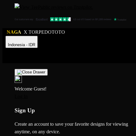
NAGA
X TORPEDOTOTO
Indonesia - IDR
Product Safety
Intellectual Property Policy
CA: Do Not Sell My
Personal Information
Privacy Policy
Terms
Welcome Guest!
Log In
Sign Up
Create an account to save your favorite designs for viewing
anytime, on any device.