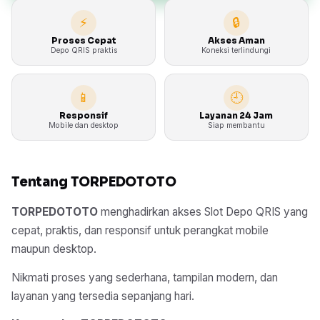
⚡
🔒
Proses Cepat
Akses Aman
Depo QRIS praktis
Koneksi terlindungi
📱
🕘
Responsif
Layanan 24 Jam
Mobile dan desktop
Siap membantu
Tentang TORPEDOTOTO
TORPEDOTOTO
menghadirkan akses Slot Depo QRIS yang
cepat, praktis, dan responsif untuk perangkat mobile
maupun desktop.
Nikmati proses yang sederhana, tampilan modern, dan
layanan yang tersedia sepanjang hari.