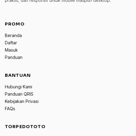
praktis, dan responsif untuk mobile maupun desktop.
PROMO
Beranda
Daftar
Masuk
Panduan
BANTUAN
Hubungi Kami
Panduan QRIS
Kebijakan Privasi
FAQs
TORPEDOTOTO